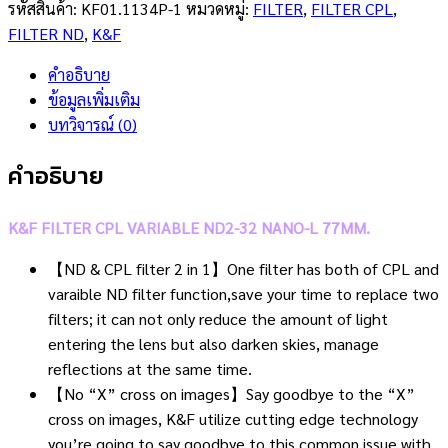
รหัสสินค้า:
KF01.1134P-1
หมวดหมู่:
FILTER
,
FILTER CPL
,
FILTER ND
,
K&F
คำอธิบาย
ข้อมูลเพิ่มเติม
บทวิจารณ์ (0)
คำอธิบาย
K&F FILTER CPL VARIABLE ND2-32 NANO-L 77MM.
【ND & CPL filter 2 in 1】One filter has both of CPL and
varaible ND filter function,save your time to replace two
filters; it can not only reduce the amount of light
entering the lens but also darken skies, manage
reflections at the same time.
【No “X” cross on images】Say goodbye to the “X”
cross on images, K&F utilize cutting edge technology
you’re going to say goodbye to this common issue with