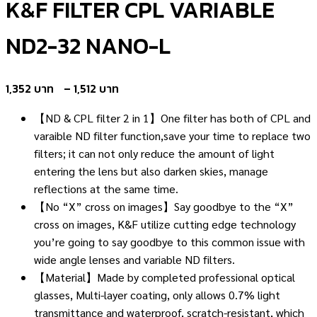
K&F FILTER CPL VARIABLE
ND2-32 NANO-L
Price
1,352
–
1,512
range:
【ND & CPL filter 2 in 1】One filter has both of CPL and
1,352 ฿
varaible ND filter function,save your time to replace two
through
filters; it can not only reduce the amount of light
1,512 ฿
entering the lens but also darken skies, manage
reflections at the same time.
【No “X” cross on images】Say goodbye to the “X”
cross on images, K&F utilize cutting edge technology
you’re going to say goodbye to this common issue with
wide angle lenses and variable ND filters.
【Material】Made by completed professional optical
glasses, Multi-layer coating, only allows 0.7% light
transmittance and waterproof, scratch-resistant, which