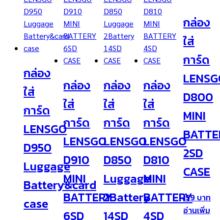
กล่อง
ใส่
การ์ด
กล่อง
LENSG
กล่อง
กล่อง
กล่อง
ใส่
D800
ใส่
ใส่
ใส่
การ์ด
MINI
การ์ด
การ์ด
การ์ด
LENSGO
BATTE
LENSGO
LENSGO
LENSGO
D950
2SD
D910
D850
D810
Luggage
CASE
MINI
Luggage
MINI
Battery&card
BATTERY
2Battery
BATTERY
159
case
อ่านเพิ่ม
6SD
14SD
4SD