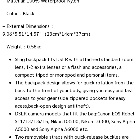
– Material: 100% Waterproof Nylon
– Color：Black
– External Dimensions：
9.06*5.51*14.57”（23cm*14cm*37cm）
– Weight：0.58kg
Sling backpack fits DSLR with attached standard zoom
lens, 1-2 extra lenses or a flash and accessories, a
compact tripod or monopod and personal items.
The backpack design allows for quick rotation from the
back to the front of your body, giving you easy and fast
access to your gear (side zippered pockets for easy
acess,back-open design antitheft).
DSLR camera models that fit the bag:Canon EOS Rebel
SL1/T3/T3i/T5, Nikon D3200, Nikon D3300, Sony Alpha
A5000 and Sony Alpha A6000 etc.
Two removable straps with quick-release buckles are