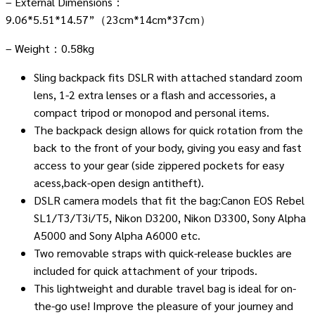
– External Dimensions：
9.06*5.51*14.57”（23cm*14cm*37cm）
– Weight：0.58kg
Sling backpack fits DSLR with attached standard zoom
lens, 1-2 extra lenses or a flash and accessories, a
compact tripod or monopod and personal items.
The backpack design allows for quick rotation from the
back to the front of your body, giving you easy and fast
access to your gear (side zippered pockets for easy
acess,back-open design antitheft).
DSLR camera models that fit the bag:Canon EOS Rebel
SL1/T3/T3i/T5, Nikon D3200, Nikon D3300, Sony Alpha
A5000 and Sony Alpha A6000 etc.
Two removable straps with quick-release buckles are
included for quick attachment of your tripods.
This lightweight and durable travel bag is ideal for on-
the-go use! Improve the pleasure of your journey and