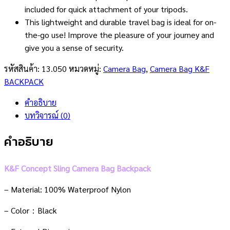
included for quick attachment of your tripods.
This lightweight and durable travel bag is ideal for on-
the-go use! Improve the pleasure of your journey and
give you a sense of security.
รหัสสินค้า:
13.050
หมวดหมู่:
Camera Bag
,
Camera Bag K&F
BACKPACK
คำอธิบาย
บทวิจารณ์ (0)
คำอธิบาย
K&F Concept Sling Camera Bag Backpack
– Material: 100% Waterproof Nylon
– Color：Black