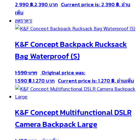
2,990 ฿.
2,390
Current price is: 2,390 ฿.
อ่าน
เพิ่ม
ลดราคา!
K&F Concept Backpack Rucksack
Bag Waterproof (S)
1,590
Original price was:
1,590 ฿.
1,270
Current price is: 1,270 ฿.
อ่านเพิ่ม
K&F Concept Multifunctional DSLR
Camera Backpack Large