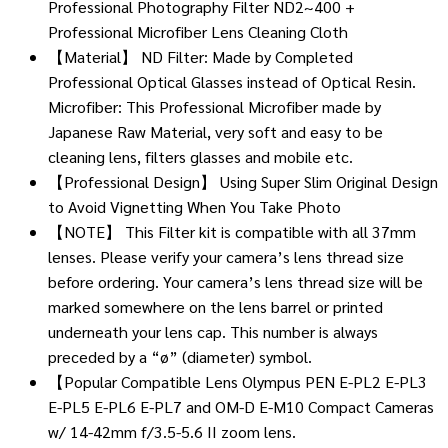
Professional Photography Filter ND2~400 +
through
Professional Microfiber Lens Cleaning Cloth
552 ฿
【Material】 ND Filter: Made by Completed
Professional Optical Glasses instead of Optical Resin.
Microfiber: This Professional Microfiber made by
Japanese Raw Material, very soft and easy to be
cleaning lens, filters glasses and mobile etc.
【Professional Design】 Using Super Slim Original Design
to Avoid Vignetting When You Take Photo
【NOTE】 This Filter kit is compatible with all 37mm
lenses. Please verify your camera’s lens thread size
before ordering. Your camera’s lens thread size will be
marked somewhere on the lens barrel or printed
underneath your lens cap. This number is always
preceded by a “ø” (diameter) symbol.
【Popular Compatible Lens Olympus PEN E-PL2 E-PL3
E-PL5 E-PL6 E-PL7 and OM-D E-M10 Compact Cameras
w/ 14-42mm f/3.5-5.6 II zoom lens.