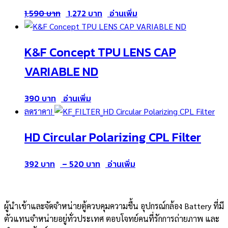
Original
Current
1,590
1,272
อ่านเพิ่ม
price
price
was:
is:
K&F Concept TPU LENS CAP
1,590 ฿.
1,272 ฿.
VARIABLE ND
390
อ่านเพิ่ม
ลดราคา!
HD Circular Polarizing CPL Filter
Price
392
–
520
อ่านเพิ่ม
range:
392 ฿
through
ผู้นำเข้าและจัดจำหน่ายตู้ควบคุมความชื้น อุปกรณ์กล้อง Battery ที่มี
520 ฿
ตัวแทนจำหน่ายอยู่ทั่วประเทศ ตอบโจทย์คนที่รักการถ่ายภาพ และ