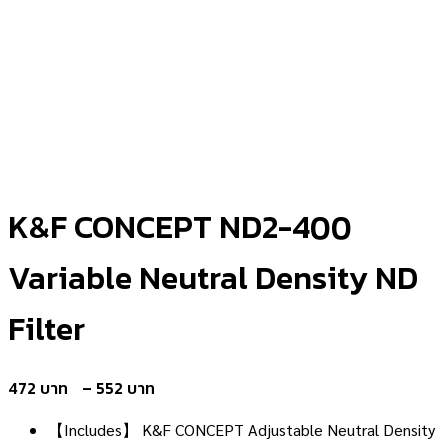
K&F CONCEPT ND2-400
Variable Neutral Density ND
Filter
Price
472
–
552
range:
【Includes】 K&F CONCEPT Adjustable Neutral Density
472 ฿