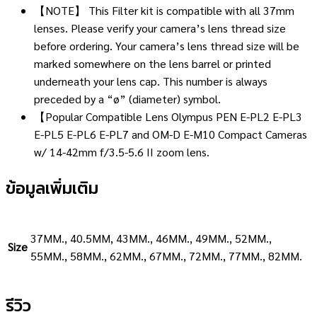
【NOTE】 This Filter kit is compatible with all 37mm
lenses. Please verify your camera’s lens thread size
before ordering. Your camera’s lens thread size will be
marked somewhere on the lens barrel or printed
underneath your lens cap. This number is always
preceded by a “ø” (diameter) symbol.
【Popular Compatible Lens Olympus PEN E-PL2 E-PL3
E-PL5 E-PL6 E-PL7 and OM-D E-M10 Compact Cameras
w/ 14-42mm f/3.5-5.6 II zoom lens.
ข้อมูลเพิ่มเติม
37MM., 40.5MM, 43MM., 46MM., 49MM., 52MM.,
Size
55MM., 58MM., 62MM., 67MM., 72MM., 77MM., 82MM.
รีวิว